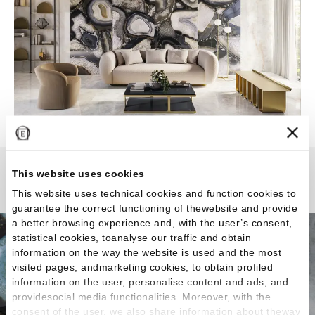
This website uses cookies
Tele di Marmo Precious
This website uses technical cookies and function cookies to
guarantee the correct functioning of thewebsite and provide
a better browsing experience and, with the user’s consent,
statistical cookies, toanalyse our traffic and obtain
information on the way the website is used and the most
visited pages, andmarketing cookies, to obtain profiled
information on the user, personalise content and ads, and
providesocial media functionalities. Moreover, with the
consent of the user, we also share information about theway