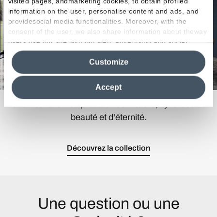
visited pages, andmarketing cookies, to obtain profiled
information on the user, personalise content and ads, and
providesocial media functionalities. Moreover, with the
consent of the user, we also share information about theway
users use our site with our web, advertising and social
media analytics partners, who may combine itwith other
Customize
information in their possession. By closing this banner,
clicking on "Reject", it will be possible tocontinue browsing
the site after installing only technical cookies. For more
Accept
information see the
Cookie Policy
.
Une nouvelle interprétation du marbre, synthèse de
beauté et d'éternité.
Découvrez la collection
Une question ou une