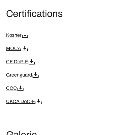
Certifications
Kosher
MOCA
CE DoP-F
Greenguard
CCC
UKCA DoC-F
Galerie