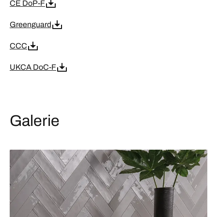
CE DoP-F
Greenguard
CCC
UKCA DoC-F
Galerie