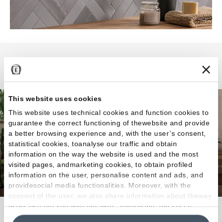
Totalook
This website uses cookies
This website uses technical cookies and function cookies to
guarantee the correct functioning of thewebsite and provide
a better browsing experience and, with the user’s consent,
statistical cookies, toanalyse our traffic and obtain
information on the way the website is used and the most
visited pages, andmarketing cookies, to obtain profiled
information on the user, personalise content and ads, and
providesocial media functionalities. Moreover, with the
consent of the user, we also share information about theway
users use our site with our web, advertising and social
L'équilibre entre technique et design pour un style
media analytics partners, who may combine itwith other