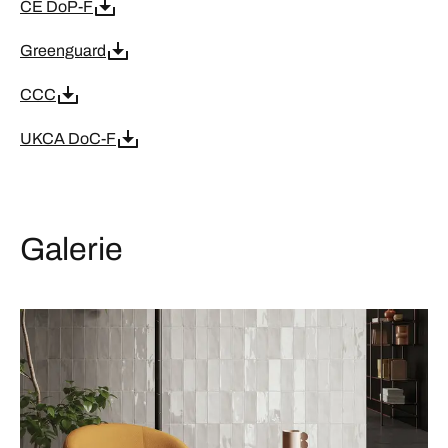
CE DoP-F
Greenguard
CCC
UKCA DoC-F
Galerie