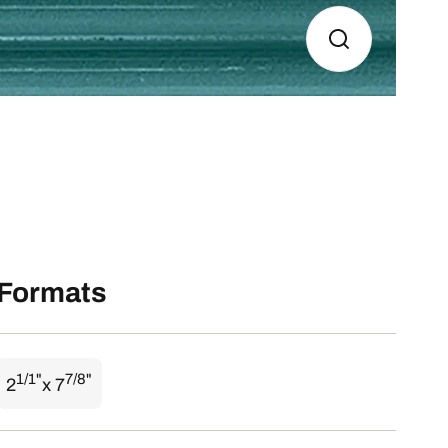
Formats
1/1"
7/8"
2
x 7