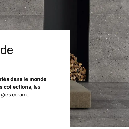
nde
utés dans le monde
s collections
, les
 grès cérame.