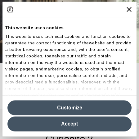
This website uses cookies
This website uses technical cookies and function cookies to
guarantee the correct functioning of thewebsite and provide
a better browsing experience and, with the user’s consent,
statistical cookies, toanalyse our traffic and obtain
information on the way the website is used and the most
visited pages, andmarketing cookies, to obtain profiled
Tout le charme de la pierre.
information on the user, personalise content and ads, and
providesocial media functionalities. Moreover, with the
consent of the user, we also share information about theway
Découvrez la collection
users use our site with our web, advertising and social
media analytics partners, who may combine itwith other
Customize
information in their possession. By closing this banner,
clicking on "Reject", it will be possible tocontinue browsing
the site after installing only technical cookies. For more
Accept
Une question ou une
information see the
Cookie Policy
.