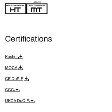
Certifications
Kosher
MOCA
CE DoP-F
CCC
UKCA DoC-F