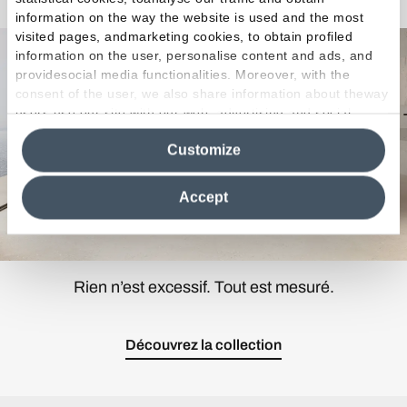
information on the way the website is used and the most
visited pages, andmarketing cookies, to obtain profiled
information on the user, personalise content and ads, and
providesocial media functionalities. Moreover, with the
consent of the user, we also share information about theway
users use our site with our web, advertising and social
media analytics partners, who may combine itwith other
Customize
information in their possession. By closing this banner,
clicking on "Reject", it will be possible tocontinue browsing
the site after installing only technical cookies. For more
Accept
information see the
Cookie Policy
.
Rien n’est excessif. Tout est mesuré.
Découvrez la collection