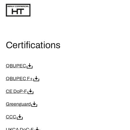
Certifications
QBUPEC
QBUPEC F+
CE DoP-F
Greenguard
CCC
UKCA DoC-F