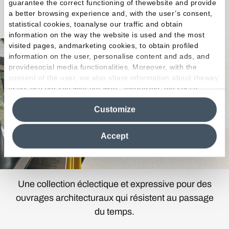
guarantee the correct functioning of thewebsite and provide
a better browsing experience and, with the user’s consent,
Grain Stone
statistical cookies, toanalyse our traffic and obtain
information on the way the website is used and the most
visited pages, andmarketing cookies, to obtain profiled
information on the user, personalise content and ads, and
providesocial media functionalities. Moreover, with the
consent of the user, we also share information about theway
users use our site with our web, advertising and social
media analytics partners, who may combine itwith other
Customize
information in their possession. By closing this banner,
clicking on "Reject", it will be possible tocontinue browsing
the site after installing only technical cookies. For more
Accept
information see the
Cookie Policy
.
Une collection éclectique et expressive pour des
ouvrages architecturaux qui résistent au passage
du temps.