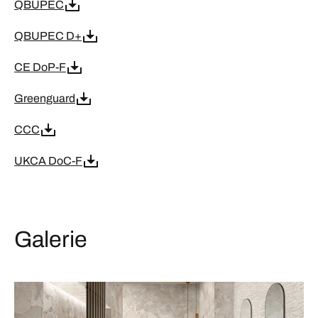
QBUPEC
QBUPEC D+
CE DoP-F
Greenguard
CCC
UKCA DoC-F
Galerie