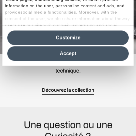
information on the user, personalise content and ads, and
providesocial media functionalities. Moreover, with the
consent of the user, we also share information about theway
users use our site with our web, advertising and social
media analytics partners, who may combine itwith other
Customize
information in their possession. By closing this banner,
clicking on "Reject", it will be possible tocontinue browsing
the site after installing only technical cookies. For more
Accept
information see the
Cookie Policy
.
La liberté maximale de création alliée à l'excellence
technique.
Découvrez la collection
Une question ou une