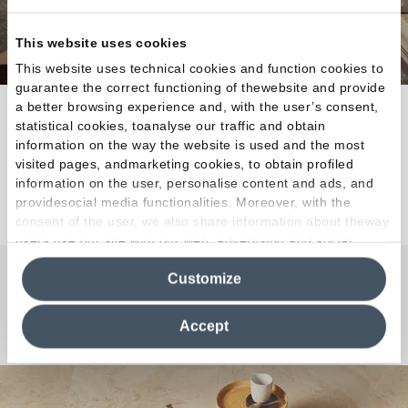
This website uses cookies
This website uses technical cookies and function cookies to
guarantee the correct functioning of thewebsite and provide
a better browsing experience and, with the user’s consent,
Esprit contemporain et infinies possibilités de
statistical cookies, toanalyse our traffic and obtain
composition.
information on the way the website is used and the most
visited pages, andmarketing cookies, to obtain profiled
information on the user, personalise content and ads, and
Découvrez la collection
providesocial media functionalities. Moreover, with the
consent of the user, we also share information about theway
users use our site with our web, advertising and social
media analytics partners, who may combine itwith other
Customize
information in their possession. By closing this banner,
Une question ou une
clicking on "Reject", it will be possible tocontinue browsing
the site after installing only technical cookies. For more
Curiosité ?
Accept
information see the
Cookie Policy
.