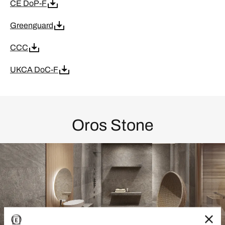
CE DoP-F
Greenguard
CCC
UKCA DoC-F
Oros Stone