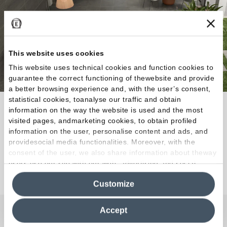
This website uses cookies
This website uses technical cookies and function cookies to
guarantee the correct functioning of thewebsite and provide
a better browsing experience and, with the user’s consent,
statistical cookies, toanalyse our traffic and obtain
La pierre de Portland devient une finition
information on the way the website is used and the most
conceptuelle aux meilleures performances
visited pages, andmarketing cookies, to obtain profiled
information on the user, personalise content and ads, and
esthétiques et techniques.
providesocial media functionalities. Moreover, with the
consent of the user, we also share information about theway
users use our site with our web, advertising and social
Découvrez la collection
media analytics partners, who may combine itwith other
Customize
information in their possession. By closing this banner,
clicking on "Reject", it will be possible tocontinue browsing
the site after installing only technical cookies. For more
Accept
information see the
Cookie Policy
.
Une question ou une