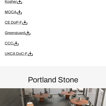
Kosher
MOCA
CE DoP-F
Greenguard
CCC
UKCA DoC-F
Portland Stone