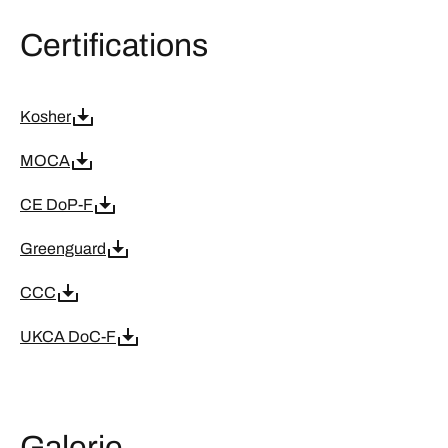
Certifications
Kosher
MOCA
CE DoP-F
Greenguard
CCC
UKCA DoC-F
Galerie