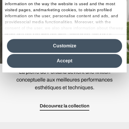
information on the way the website is used and the most
visited pages, andmarketing cookies, to obtain profiled
information on the user, personalise content and ads, and
providesocial media functionalities. Moreover, with the
consent of the user, we also share information about theway
users use our site with our web, advertising and social
media analytics partners, who may combine itwith other
Customize
information in their possession. By closing this banner,
clicking on "Reject", it will be possible tocontinue browsing
the site after installing only technical cookies. For more
Accept
information see the
Cookie Policy
.
La pierre de Portland devient une finition
conceptuelle aux meilleures performances
esthétiques et techniques.
Découvrez la collection