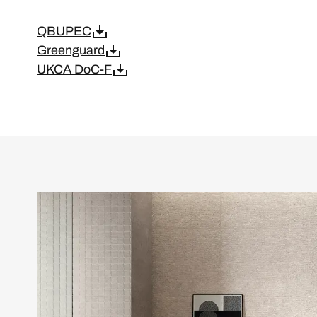
QBUPEC
Greenguard
UKCA DoC-F