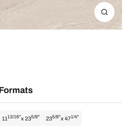
Formats
13/16"
5/8"
5/8"
1/4"
11
x 23
23
x 47