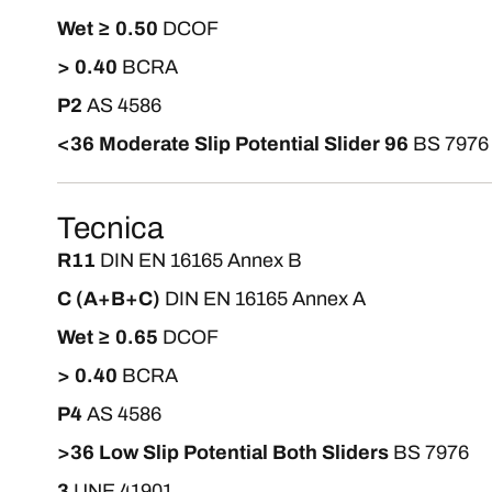
Wet ≥ 0.50
DCOF
> 0.40
BCRA
P2
AS 4586
<36 Moderate Slip Potential Slider 96
BS 7976
Tecnica
R11
DIN EN 16165 Annex B
C (A+B+C)
DIN EN 16165 Annex A
Wet ≥ 0.65
DCOF
> 0.40
BCRA
P4
AS 4586
>36 Low Slip Potential Both Sliders
BS 7976
3
UNE 41901