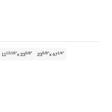
13/16"
5/8"
5/8"
1/4"
11
x 23
23
x 47