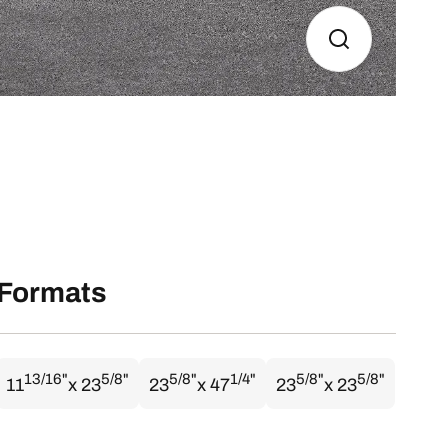
Formats
13/16"
5/8"
5/8"
1/4"
5/8"
5/8"
11
x 23
23
x 47
23
x 23