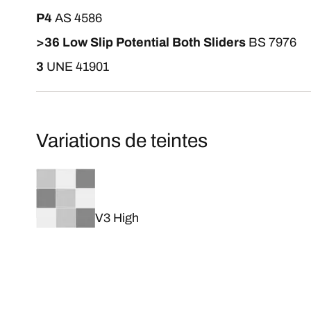
P4
AS 4586
>36 Low Slip Potential Both Sliders
BS 7976
3
UNE 41901
Variations de teintes
V3 High