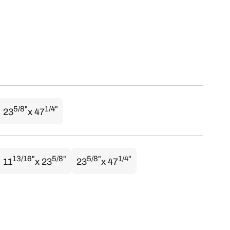
5/8"
1/4"
23
x 47
13/16"
5/8"
5/8"
1/4"
11
x 23
23
x 47