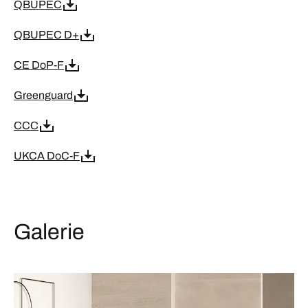
QBUPEC
QBUPEC D+
CE DoP-F
Greenguard
CCC
UKCA DoC-F
Galerie