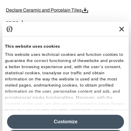
Declare Ceramic and Porcelain Tiles
FDES
QBUPEC D+
This website uses cookies
LEED Credits
This website uses technical cookies and function cookies to
guarantee the correct functioning of thewebsite and provide
EPD Ceramic Tiles
a better browsing experience and, with the user’s consent,
statistical cookies, toanalyse our traffic and obtain
GPP
information on the way the website is used and the most
visited pages, andmarketing cookies, to obtain profiled
ISO 9001
information on the user, personalise content and ads, and
providesocial media functionalities. Moreover, with the
ISO 45001
consent of the user, we also share information about theway
users use our site with our web, advertising and social
ISO 50001
media analytics partners, who may combine itwith other
Customize
information in their possession. By closing this banner,
ISO 14001
clicking on "Reject", it will be possible tocontinue browsing