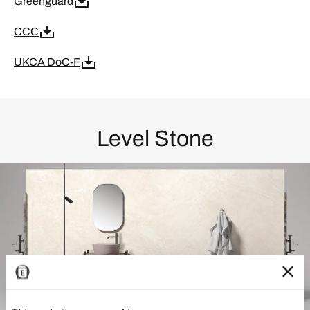
Greenguard
CCC
UKCA DoC-F
Level Stone