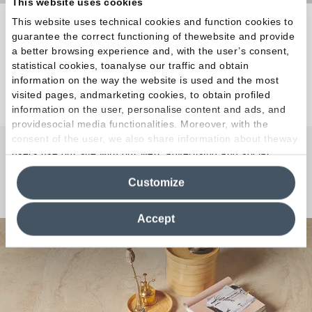
This website uses cookies
This website uses technical cookies and function cookies to
La polyvalence de l'effet pierre en grands formats
guarantee the correct functioning of thewebsite and provide
pour un design moderne.
a better browsing experience and, with the user’s consent,
statistical cookies, toanalyse our traffic and obtain
information on the way the website is used and the most
Découvrez la collection
visited pages, andmarketing cookies, to obtain profiled
information on the user, personalise content and ads, and
providesocial media functionalities. Moreover, with the
consent of the user, we also share information about theway
users use our site with our web, advertising and social
Une question ou une
media analytics partners, who may combine itwith other
Customize
information in their possession. By closing this banner,
Curiosité ?
clicking on "Reject", it will be possible tocontinue browsing
the site after installing only technical cookies. For more
Accept
information see the
Cookie Policy
.