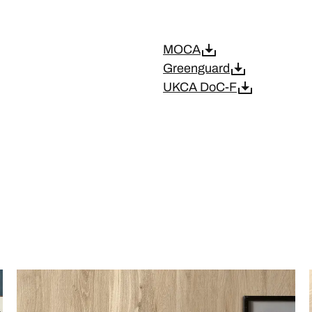
MOCA
Greenguard
UKCA DoC-F