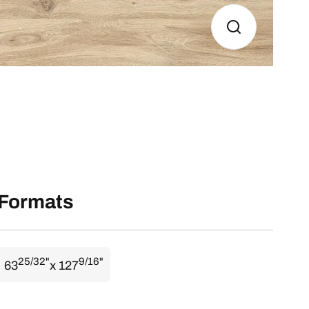
Formats
25/32"
9/16"
63
x 127