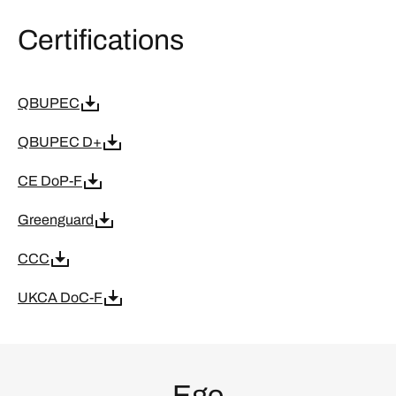
Certifications
QBUPEC
QBUPEC D+
CE DoP-F
Greenguard
CCC
UKCA DoC-F
Ego