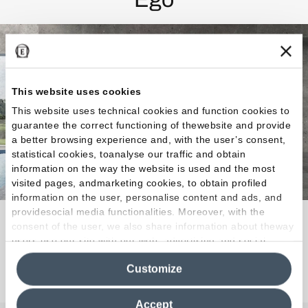
This website uses cookies
This website uses technical cookies and function cookies to
guarantee the correct functioning of thewebsite and provide
a better browsing experience and, with the user’s consent,
statistical cookies, toanalyse our traffic and obtain
information on the way the website is used and the most
visited pages, andmarketing cookies, to obtain profiled
information on the user, personalise content and ads, and
providesocial media functionalities. Moreover, with the
Une esthétique bigarrée et dynamique.
consent of the user, we also share information about theway
users use our site with our web, advertising and social
media analytics partners, who may combine itwith other
Découvrez la collection
Customize
information in their possession. By closing this banner,
clicking on "Reject", it will be possible tocontinue browsing
the site after installing only technical cookies. For more
Accept