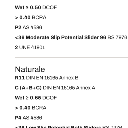
Wet ≥ 0.50
DCOF
> 0.40
BCRA
P2
AS 4586
<36 Moderate Slip Potential Slider 96
BS 7976
2
UNE 41901
Naturale
R11
DIN EN 16165 Annex B
C (A+B+C)
DIN EN 16165 Annex A
Wet ≥ 0.65
DCOF
> 0.40
BCRA
P4
AS 4586
>36 Low Slip Potential Both Sliders
BS 7976