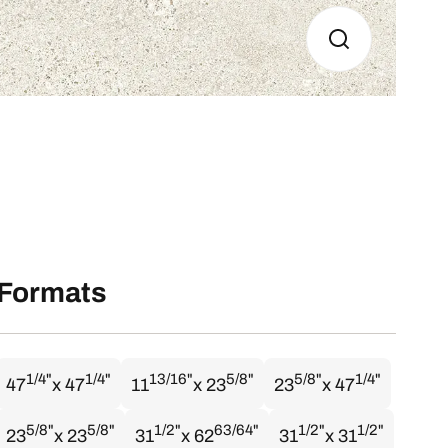
Formats
1/4"
1/4"
13/16"
5/8"
5/8"
1/4"
47
x 47
11
x 23
23
x 47
5/8"
5/8"
1/2"
63/64"
1/2"
1/2"
23
x 23
31
x 62
31
x 31