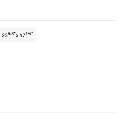
5/8"
1/4"
23
x 47