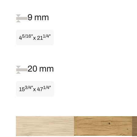
9 mm
5/16"
1/4"
4
x 21
20 mm
3/4"
1/4"
15
x 47