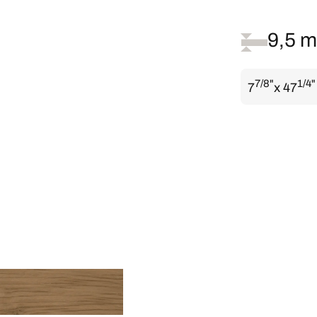
9,5 
7/8"
1/4"
7
x 47