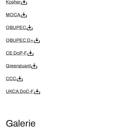
Kosher
MOCA
QBUPEC
QBUPEC D+
CE DoP-F
Greenguard
CCC
UKCA DoC-F
Galerie