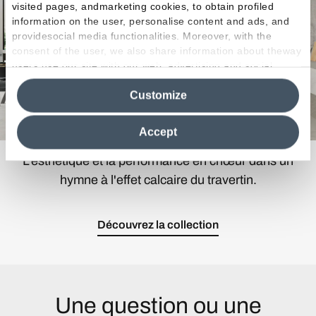
visited pages, andmarketing cookies, to obtain profiled
information on the user, personalise content and ads, and
providesocial media functionalities. Moreover, with the
consent of the user, we also share information about theway
users use our site with our web, advertising and social
media analytics partners, who may combine itwith other
Customize
information in their possession. By closing this banner,
clicking on "Reject", it will be possible tocontinue browsing
the site after installing only technical cookies. For more
Accept
information see the
Cookie Policy
.
L'esthétique et la performance en chœur dans un
hymne à l'effet calcaire du travertin.
Découvrez la collection
Une question ou une