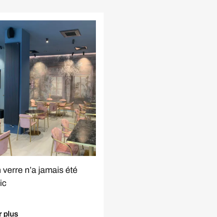
 verre n’a jamais été
ic
r plus