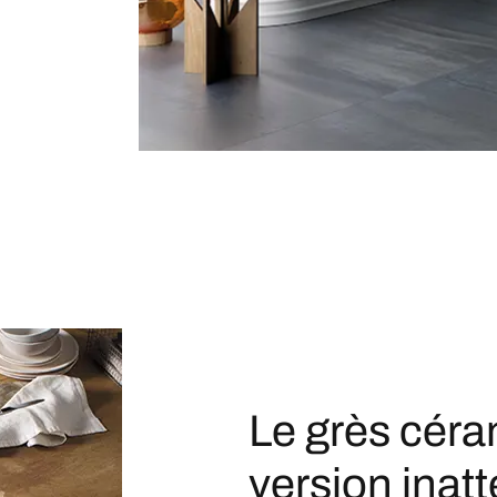
Le grès cér
version inat