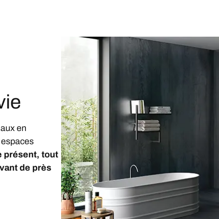
vie
naux en
s espaces
e présent, tout
vant de près