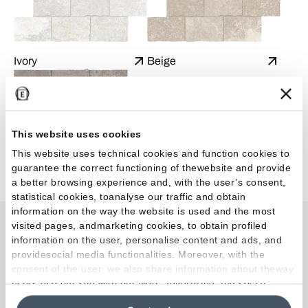
Ivory
Beige
This website uses cookies
This website uses technical cookies and function cookies to
Grey
guarantee the correct functioning of thewebsite and provide
a better browsing experience and, with the user’s consent,
statistical cookies, toanalyse our traffic and obtain
information on the way the website is used and the most
visited pages, andmarketing cookies, to obtain profiled
Variations de teintes
information on the user, personalise content and ads, and
providesocial media functionalities. Moreover, with the
consent of the user, we also share information about theway
users use our site with our web, advertising and social
media analytics partners, who may combine itwith other