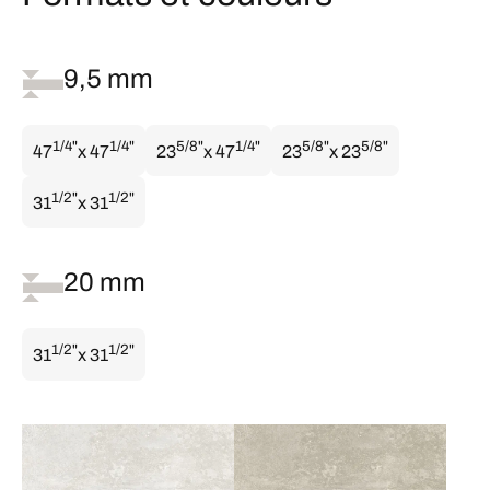
9,5 mm
1/4"
1/4"
5/8"
1/4"
5/8"
5/8"
47
x 47
23
x 47
23
x 23
1/2"
1/2"
31
x 31
20 mm
1/2"
1/2"
31
x 31