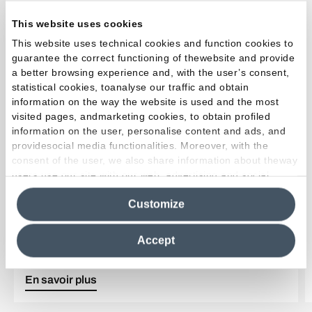
News & Media
This website uses cookies
This website uses technical cookies and function cookies to
guarantee the correct functioning of thewebsite and provide
a better browsing experience and, with the user’s consent,
statistical cookies, toanalyse our traffic and obtain
information on the way the website is used and the most
visited pages, andmarketing cookies, to obtain profiled
information on the user, personalise content and ads, and
providesocial media functionalities. Moreover, with the
consent of the user, we also share information about theway
users use our site with our web, advertising and social
media analytics partners, who may combine itwith other
Customize
information in their possession. By closing this banner,
EmilDays 2026 - Etherea
clicking on "Reject", it will be possible tocontinue browsing
the site after installing only technical cookies. For more
Accept
information see the
Cookie Policy
.
En savoir plus