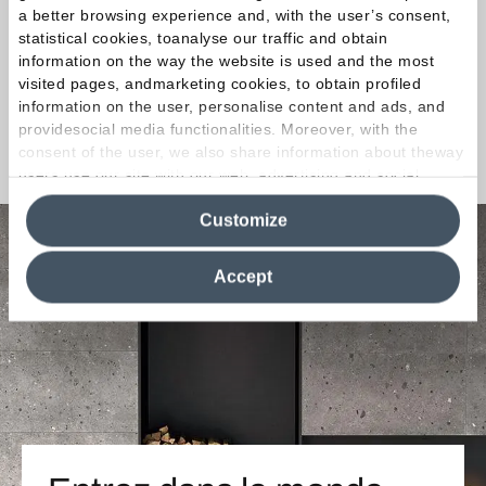
savoir plus sur nos collections ? Contactez-nous !
a better browsing experience and, with the user’s consent,
statistical cookies, toanalyse our traffic and obtain
Ensemble, nous trouverons la solution sur
information on the way the website is used and the most
mesure faite pour vous !
visited pages, andmarketing cookies, to obtain profiled
information on the user, personalise content and ads, and
providesocial media functionalities. Moreover, with the
Nous contacter
consent of the user, we also share information about theway
users use our site with our web, advertising and social
media analytics partners, who may combine itwith other
Customize
information in their possession. By closing this banner,
clicking on "Reject", it will be possible tocontinue browsing
the site after installing only technical cookies. For more
Accept
information see the
Cookie Policy
.