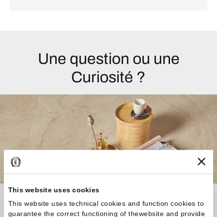
Une question ou une
Curiosité ?
This website uses cookies
Vous recherchez le revêtement idéal pour votre
This website uses technical cookies and function cookies to
maison ou votre activité, ou vous souhaitez en
guarantee the correct functioning of thewebsite and provide