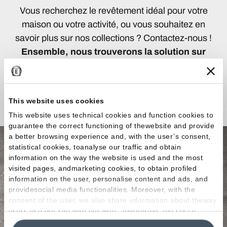
Vous recherchez le revêtement idéal pour votre
maison ou votre activité, ou vous souhaitez en
savoir plus sur nos collections ? Contactez-nous !
Ensemble, nous trouverons la solution sur
mesure faite pour vous !
Nous contacter
This website uses cookies
This website uses technical cookies and function cookies to
guarantee the correct functioning of thewebsite and provide
a better browsing experience and, with the user’s consent,
statistical cookies, toanalyse our traffic and obtain
information on the way the website is used and the most
visited pages, andmarketing cookies, to obtain profiled
information on the user, personalise content and ads, and
providesocial media functionalities. Moreover, with the
consent of the user, we also share information about theway
users use our site with our web, advertising and social
media analytics partners, who may combine itwith other