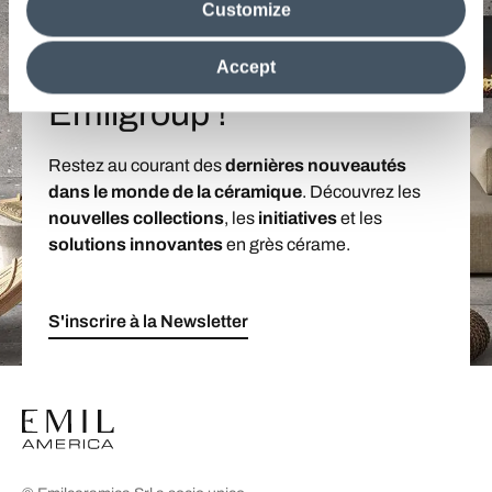
Customize
information in their possession. By closing this banner,
clicking on "Reject", it will be possible tocontinue browsing
the site after installing only technical cookies. For more
Entrez dans le monde
Accept
information see the
Cookie Policy
.
Emilgroup !
Restez au courant des
dernières nouveautés
dans le monde de la céramique
. Découvrez les
nouvelles collections
, les
initiatives
et les
solutions innovantes
en grès cérame.
S'inscrire à la Newsletter