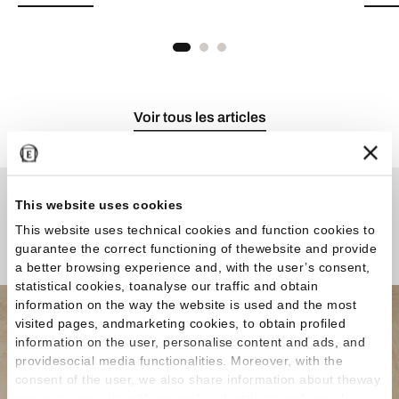
Voir tous les articles
This website uses cookies
Une question ou une
This website uses technical cookies and function cookies to
Curiosité ?
guarantee the correct functioning of thewebsite and provide
a better browsing experience and, with the user’s consent,
statistical cookies, toanalyse our traffic and obtain
information on the way the website is used and the most
visited pages, andmarketing cookies, to obtain profiled
information on the user, personalise content and ads, and
providesocial media functionalities. Moreover, with the
consent of the user, we also share information about theway
users use our site with our web, advertising and social