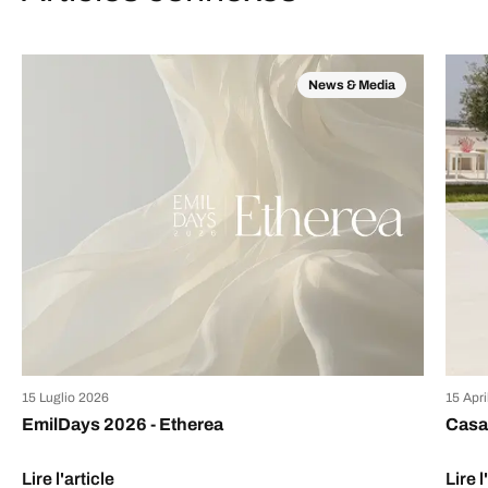
News & Media
15 Luglio 2026
15 Apr
EmilDays 2026 - Etherea
Casa 
Lire l'article
Lire l