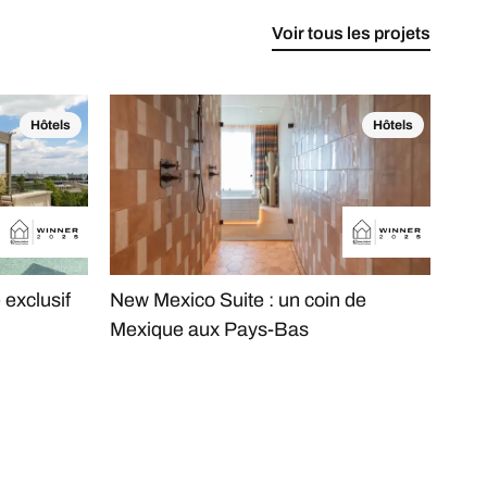
Voir tous les projets
Hôtels
Hôtels
 exclusif
New Mexico Suite : un coin de
Hôt
Mexique aux Pays-Bas
parf