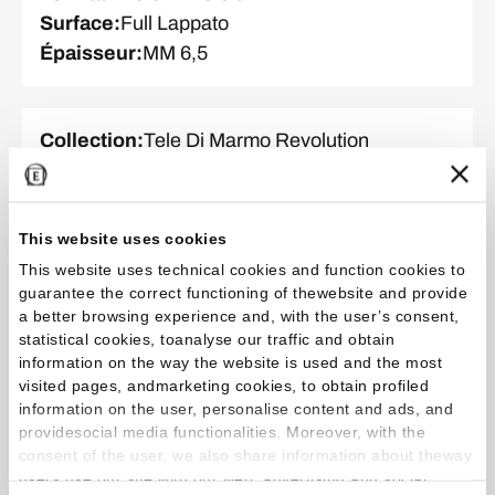
Surface
:
Full Lappato
Épaisseur
:
MM 6,5
Collection
:
Tele Di Marmo Revolution
Couleur et finition
:
Thassos
Format
:
120.0 x 278.0 cm
Surface
:
Full Lappato
This website uses cookies
Épaisseur
:
MM 6,5
This website uses technical cookies and function cookies to
guarantee the correct functioning of thewebsite and provide
a better browsing experience and, with the user’s consent,
statistical cookies, toanalyse our traffic and obtain
Collection
:
Tele Di Marmo Revolution
information on the way the website is used and the most
Couleur et finition
:
Thassos
visited pages, andmarketing cookies, to obtain profiled
Format
:
60.0 x 120.0 cm
information on the user, personalise content and ads, and
providesocial media functionalities. Moreover, with the
Surface
:
Mat
consent of the user, we also share information about theway
Épaisseur
:
MM 9,5
users use our site with our web, advertising and social