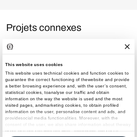
Projets connexes
Commercial
This website uses cookies
This website uses technical cookies and function cookies to
guarantee the correct functioning of thewebsite and provide
a better browsing experience and, with the user’s consent,
statistical cookies, toanalyse our traffic and obtain
information on the way the website is used and the most
visited pages, andmarketing cookies, to obtain profiled
information on the user, personalise content and ads, and
12 STOREEZ : esthétique et design dans les
Bez R
providesocial media functionalities. Moreover, with the
nouvelles boutiques de Moscou
renco
consent of the user, we also share information about theway
users use our site with our web, advertising and social