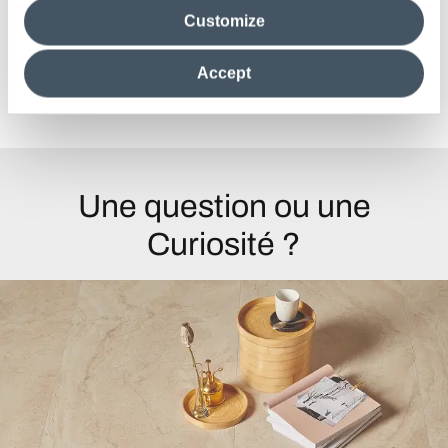
media analytics partners, who may combine itwith other
Customize
information in their possession. By closing this banner,
clicking on "Reject", it will be possible tocontinue browsing
the site after installing only technical cookies. For more
Accept
information see the
Cookie Policy
.
Voir tous les projets
Une question ou une
Curiosité ?