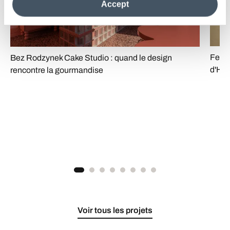
Accept
information see the
Cookie Policy
.
Fenni
Bez Rodzynek Cake Studio : quand le design
d'Hel
rencontre la gourmandise
Voir tous les projets