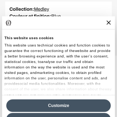
Collection
:
Medley
Couleur et finition
:
Blue
Format
:
90.0 x 90.0 cm
Surface
:
Mat
Épaisseur
:
MM 9,5
This website uses cookies
This website uses technical cookies and function cookies to
guarantee the correct functioning of thewebsite and provide
a better browsing experience and, with the user’s consent,
statistical cookies, toanalyse our traffic and obtain
information on the way the website is used and the most
Projets connexes
visited pages, andmarketing cookies, to obtain profiled
information on the user, personalise content and ads, and
providesocial media functionalities. Moreover, with the
consent of the user, we also share information about theway
Commercial
Restauration
users use our site with our web, advertising and social
media analytics partners, who may combine itwith other
Customize
information in their possession. By closing this banner,
clicking on "Reject", it will be possible tocontinue browsing
the site after installing only technical cookies. For more